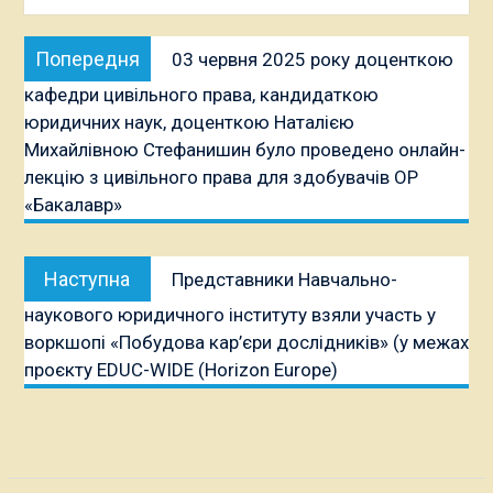
Навігація
Попередня
Попередня
03 червня 2025 року доценткою
записів
публікація:
кафедри цивільного права, кандидаткою
юридичних наук, доценткою Наталією
Михайлівною Стефанишин було проведено онлайн-
лекцію з цивільного права для здобувачів ОР
«Бакалавр»
Наступна
Наступна
Представники Навчально-
публікація:
наукового юридичного інституту взяли участь у
воркшопі «Побудова кар’єри дослідників» (у межах
проєкту EDUC-WIDE (Horizon Europe)