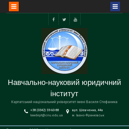
Перейти
до
Facebook
Twitter
YouTube
вмісту
Навчально-науковий юридичний
інститут
Карпатський національний університет імені Василя Стефаника
+38 (0342) 59-60-88
вул. Шевченка, 44а
lawdept@cnu.edu.ua
м. Івано-Франківськ